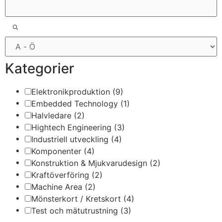
Kategorier
Elektronikproduktion
(9)
Embedded Technology
(1)
Halvledare
(2)
Hightech Engineering
(3)
Industriell utveckling
(4)
Komponenter
(4)
Konstruktion & Mjukvarudesign
(2)
Kraftöverföring
(2)
Machine Area
(2)
Mönsterkort / Kretskort
(4)
Test och mätutrustning
(3)