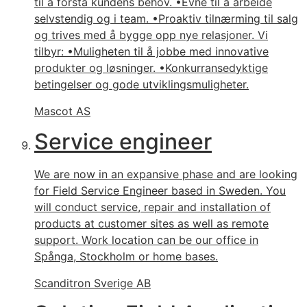
til å forstå kundens behov. •Evne til å arbeide
selvstendig og i team. •Proaktiv tilnærming til salg
og trives med å bygge opp nye relasjoner. Vi
tilbyr: •Muligheten til å jobbe med innovative
produkter og løsninger. •Konkurransedyktige
betingelser og gode utviklingsmuligheter.
Mascot AS
Service engineer
We are now in an expansive phase and are looking
for Field Service Engineer based in Sweden. You
will conduct service, repair and installation of
products at customer sites as well as remote
support. Work location can be our office in
Spånga, Stockholm or home bases.
Scanditron Sverige AB