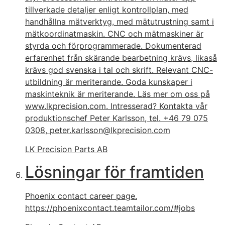
tillverkade detaljer enligt kontrollplan, med
handhållna mätverktyg, med mätutrustning samt i
mätkoordinatmaskin. CNC och mätmaskiner är
styrda och förprogrammerade. Dokumenterad
erfarenhet från skärande bearbetning krävs, likaså
krävs god svenska i tal och skrift. Relevant CNC-
utbildning är meriterande. Goda kunskaper i
maskinteknik är meriterande. Läs mer om oss på
www.lkprecision.com. Intresserad? Kontakta vår
produktionschef Peter Karlsson, tel. +46 79 075
0308, peter.karlsson@lkprecision.com
LK Precision Parts AB
Lösningar för framtiden
Phoenix contact career page.
https://phoenixcontact.teamtailor.com/#jobs