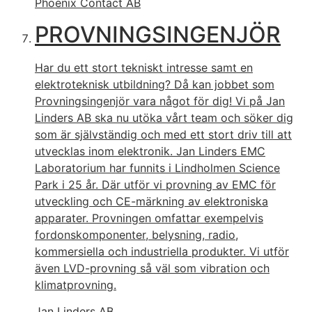
Phoenix Contact AB
PROVNINGSINGENJÖR
Har du ett stort tekniskt intresse samt en
elektroteknisk utbildning? Då kan jobbet som
Provningsingenjör vara något för dig! Vi på Jan
Linders AB ska nu utöka vårt team och söker dig
som är självständig och med ett stort driv till att
utvecklas inom elektronik. Jan Linders EMC
Laboratorium har funnits i Lindholmen Science
Park i 25 år. Där utför vi provning av EMC för
utveckling och CE-märkning av elektroniska
apparater. Provningen omfattar exempelvis
fordonskomponenter, belysning, radio,
kommersiella och industriella produkter. Vi utför
även LVD-provning så väl som vibration och
klimatprovning.
Jan Linders AB