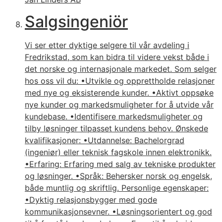
Salgsingeniör
Vi ser etter dyktige selgere til vår avdeling i
Fredrikstad, som kan bidra til videre vekst både i
det norske og internasjonale markedet. Som selger
hos oss vil du: •Utvikle og opprettholde relasjoner
med nye og eksisterende kunder. •Aktivt oppsøke
nye kunder og markedsmuligheter for å utvide vår
kundebase. •Identifisere markedsmuligheter og
tilby løsninger tilpasset kundens behov. Ønskede
kvalifikasjoner: •Utdannelse: Bachelorgrad
(ingeniør) eller teknisk fagskole innen elektronikk.
•Erfaring: Erfaring med salg av tekniske produkter
og løsninger. •Språk: Behersker norsk og engelsk,
både muntlig og skriftlig. Personlige egenskaper:
•Dyktig relasjonsbygger med gode
kommunikasjonsevner. •Løsningsorientert og god