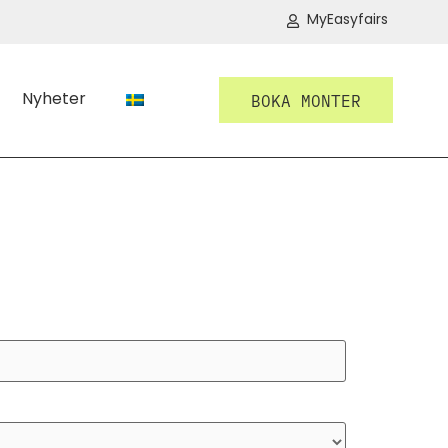
MyEasyfairs
Nyheter
BOKA MONTER