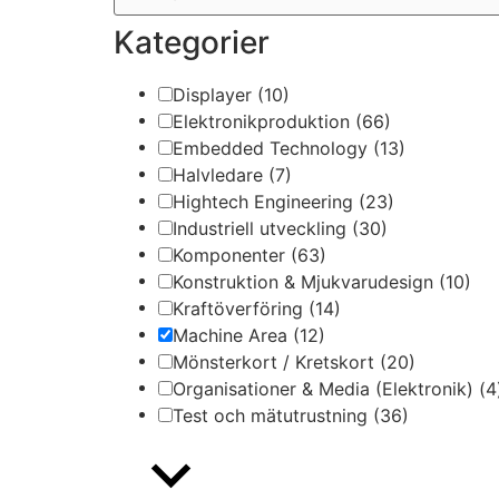
Kategorier
Displayer
(10)
Elektronikproduktion
(66)
Embedded Technology
(13)
Halvledare
(7)
Hightech Engineering
(23)
Industriell utveckling
(30)
Komponenter
(63)
Konstruktion & Mjukvarudesign
(10)
Kraftöverföring
(14)
Machine Area
(12)
Mönsterkort / Kretskort
(20)
Organisationer & Media (Elektronik)
(4
Test och mätutrustning
(36)